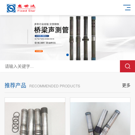
推荐产品
更多
RECOMMENDED PRODUCTS