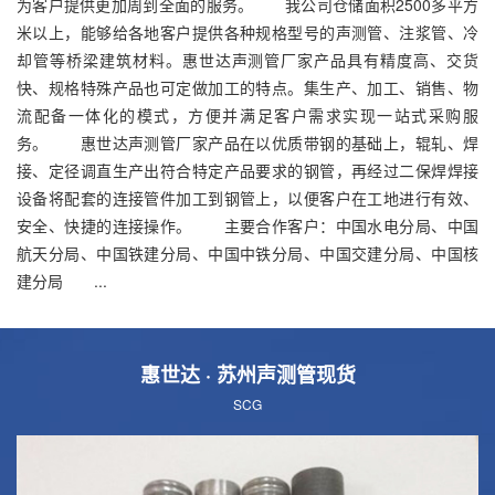
为客户提供更加周到全面的服务。 我公司仓储面积2500多平方
米以上，能够给各地客户提供各种规格型号的声测管、注浆管、冷
却管等桥梁建筑材料。惠世达声测管厂家产品具有精度高、交货
快、规格特殊产品也可定做加工的特点。集生产、加工、销售、物
流配备一体化的模式，方便并满足客户需求实现一站式采购服
务。 惠世达声测管厂家产品在以优质带钢的基础上，辊轧、焊
接、定径调直生产出符合特定产品要求的钢管，再经过二保焊焊接
设备将配套的连接管件加工到钢管上，以便客户在工地进行有效、
安全、快捷的连接操作。 主要合作客户：中国水电分局、中国
航天分局、中国铁建分局、中国中铁分局、中国交建分局、中国核
建分局 ...
惠世达
· 苏州声测管现货
SCG