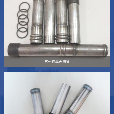
苏州桩基声测管