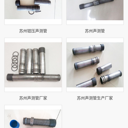
苏州钳压声测管
苏州声测管
苏州声测管厂家
苏州声测管生产厂家