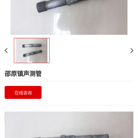
邵原镇声测管
在线咨询