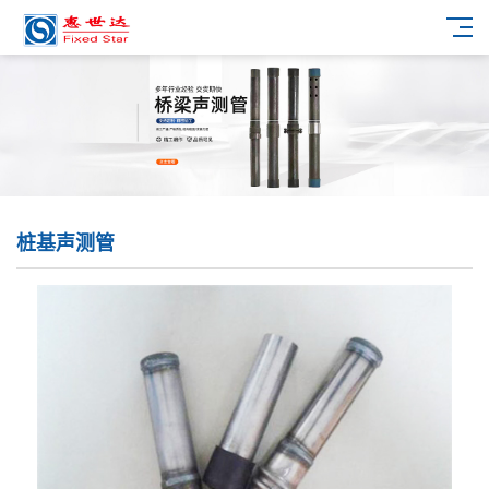
桩基声测管