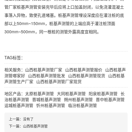
管厂家桩基声测管安装完毕后应将上口加盖封闭，以免浇灌混凝土
事落入异物，致使孔道堵塞。桩基声测管埋设深度应在灌注桩的底
部以上50mm~150mm，桩基声测管的上端应高于灌注桩顶面
300mm~500mm，同一根桩的测管外露高度宜相同。
TAG标签：
相关服务：
山西桩基声测管厂家
山西桩基声测管报价
山西桩基声
测管哪家好
山西桩基声测管批发
山西桩基声测管现货
山西桩基
声测管生产厂家
山西桩基声测管厂家现货
地区产品：
太原桩基声测管
大同桩基声测管
阳泉桩基声测管
长
治桩基声测管
晋城桩基声测管
朔州桩基声测管
晋中桩基声测管
运城桩基声测管
忻州桩基声测管
临汾桩基声测管
上一篇：没有了
下一篇：
山西桩基声测管