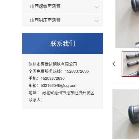
山西螺纹声测管
山西钳压声测管
联系我们
沧州市惠世达钢铁有限公司
全国免费服务热线：15203372636
手机：15203372636
邮箱：502166546@qq.com
地址 ：河北省沧州市沧东经济开发区
联系人：