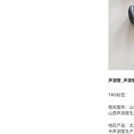
声测管
_
声测
TAG标签：
相关服务：
山
山西声测管生
地区产品：
太
中声测管生产