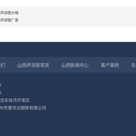
西声测管价格
西声测管厂家
我们
山西声测管现货
山西新闻中心
客户案例
在
6
6
沧东经济开发区
4 沧州市惠世达钢铁有限公司