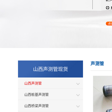
声测管
山西声测管现货
山西声测管
山西桩基声测管
山西桥梁声测管