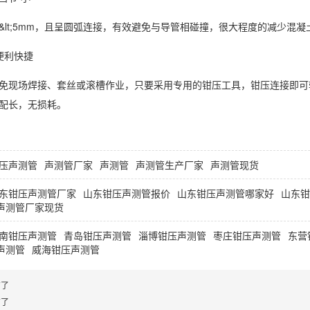
t;5mm，且呈圆弧连接，有效避免与导管相碰撞，很大程度的减少混凝
利快捷
现场焊接、套丝或滚槽作业，只要采用专用的钳压工具，钳压连接即可
配长，无损耗。
压声测管
声测管厂家
声测管
声测管生产厂家
声测管现货
东钳压声测管厂家
山东钳压声测管报价
山东钳压声测管哪家好
山东钳
声测管厂家现货
南钳压声测管
青岛钳压声测管
淄博钳压声测管
枣庄钳压声测管
东营
声测管
威海钳压声测管
有了
有了