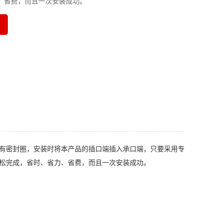
、省费，而且一次安装成功。
有密封圈，安装时将本产品的插口端插入承口端，只要采用专
松完成，省时、省力、省费，而且一次安装成功。