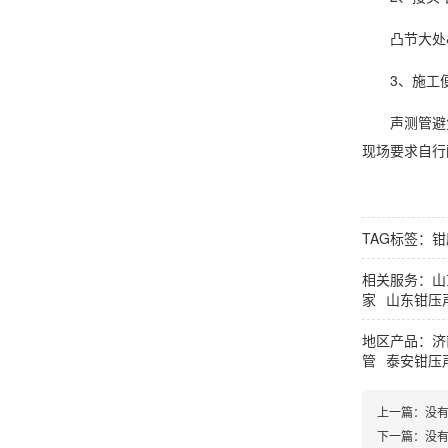
凸节大处&l
3、施工便
声测管避免
现场要求自行
TAG标签：
钳
相关服务：
山
家
山东钳压
地区产品：
济
管
泰安钳压
上一篇：没
下一篇：没