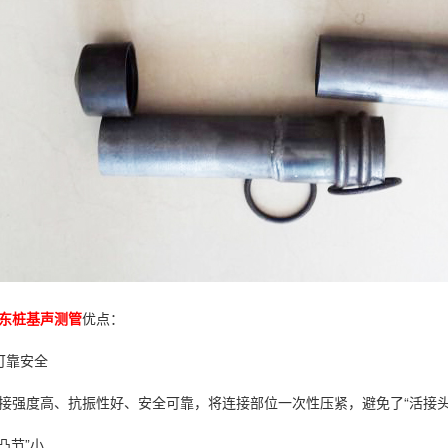
东桩基声测管
优点：
靠安全
度高、抗振性好、安全可靠，将连接部位一次性压紧，避免了“活接头
凸节”小