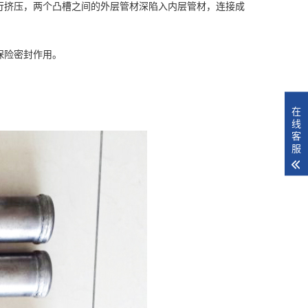
行挤压，两个凸槽之间的外层管材深陷入内层管材，连接成
保险密封作用。
在
线
客
服