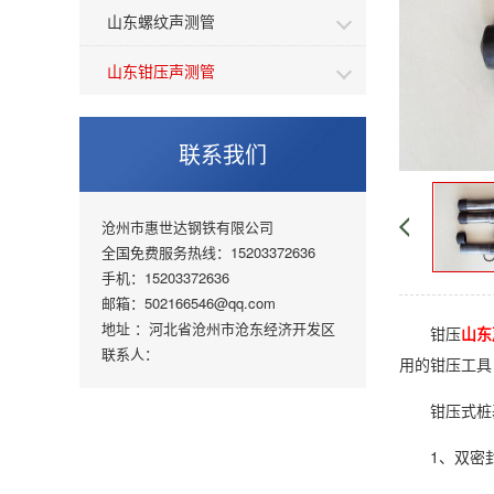
山东螺纹声测管
山东钳压声测管
联系我们
沧州市惠世达钢铁有限公司
全国免费服务热线：15203372636
手机：15203372636
邮箱：502166546@qq.com
地址 ：河北省沧州市沧东经济开发区
钳压
山东
联系人：
用的钳压工具
钳压式桩
1、双密封