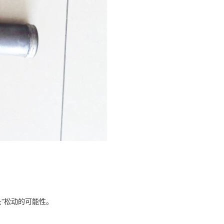
”松动的可能性。