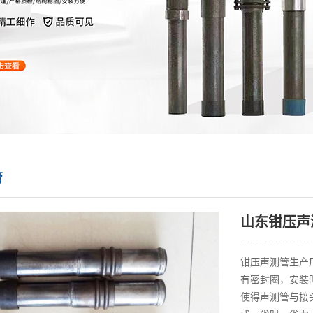
管
山东钳压声
钳压声测管生产
有密封圈，安装
使得声测管与接