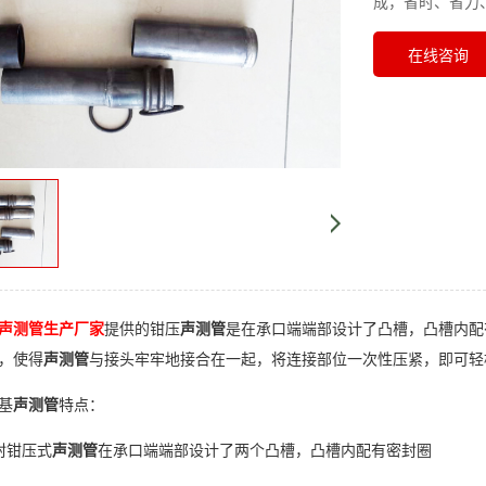
成，省时、省力
在线咨询
声测管生产厂家
提供的钳压
声测管
是在承口端端部设计了凸槽，凸槽内配
，使得
声测管
与接头牢牢地接合在一起，将连接部位一次性压紧，即可轻
基
声测管
特点：
钳压式
声测管
在承口端端部设计了两个凸槽，凸槽内配有密封圈