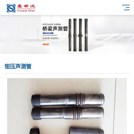
钳压声测管