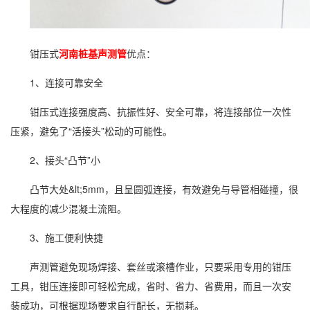
钳压式
河南桩基声测管
优点：
1、连接可靠安全
钳压式连接强度高、抗振性好、安全可靠，将连接部位一次性
压紧，避免了“活接头”松动的可能性。
2、接头“凸节”小
凸节大处&lt;5mm，且呈圆弧连接，有效避免与导管相碰撞，很
大程度的减少混凝土流阻。
3、施工便利快捷
声测管避免现场焊接、套丝或滚槽作业，只要采用专用的钳压
工具，钳压连接即可轻松完成，省时、省力、省费用，而且一次安
装成功，可根据现场要求自行配长，无损耗。