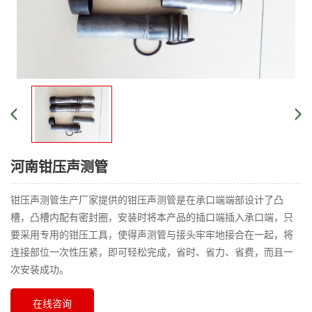
河南钳压声测管
钳压声测管生产厂家提供的钳压声测管是在承口端端部设计了凸
槽，凸槽内配有密封圈，安装时将本产品的插口端插入承口端，只
要采用专用的钳压工具，使得声测管与接头牢牢地接合在一起，将
连接部位一次性压紧，即可轻松完成，省时、省力、省费，而且一
次安装成功。
在线咨询