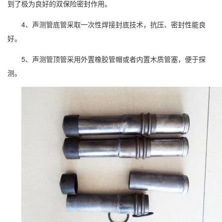
到了极为良好的双保险密封作用。
4、声测管底管采取一次性焊接封底技术，抗压、密封性能良
好。
5、声测管顶管采用外置橡胶管帽或者内置木质管塞，便于探
测。