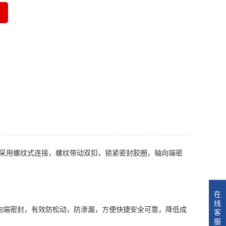
采用螺纹式连接，螺纹带动双扣，锁紧密封胶圈，轴向端密
在
线
端密封，有效防松动，防渗漏，方便快捷安全可靠，降低成
客
服